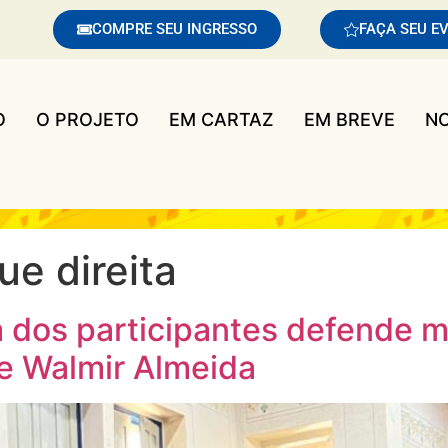
COMPRE SEU INGRESSO
FAÇA SEU E
O
O PROJETO
EM CARTAZ
EM BREVE
NO
ue direita
ia dos participantes defende
ne Walmir Almeida